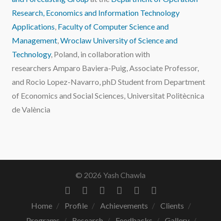
Research, Economics and Information Technology
Applications
,
Faculty of Computer Science and
Management
,
Wroclaw University of Science and
Technology
, Poland, in collaboration with
researchers Amparo Baviera-Puig, Associate Professor,
and Rocio Lopez-Navarro, phD Student from Department
of Economics and Social Sciences, Universitat Politècnica
de València
© 2026 Yash Chawla
Home
Profile
Achievements
Clients
Programs
Research
Feedbacks
Gallery